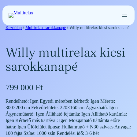
Ugrás
a
tartalomhoz
Kezdőlap
/
Multirelax sarokkanapé
/ Willy multirelax kicsi sarokkanapé
Willy multirelax kicsi
sarokkanapé
799 000
Ft
Rendelhető: Igen Egyedi méretben kérhető: Igen Mérete:
300×200 cm Fekvőfelülete: 220×160 cm Ágyazható: Igen
Ágyneműtartó: Igen Állítható fejtámla: Igen Állítható kartámla:
Igen Kérhető más karfával: Igen Mozgatható háttámla előre
hátra: Igen Ülőfelület típusa: Hullámrugó + N30 szivacs Anyaga:
100 fajta Színe: 1000 szín Rendelési idő: 3-6 hét