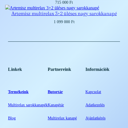
715 000
Ft
Artemisz multirelax 3+2 üléses nagy sarokkanapé
1 099 000
Ft
Linkek
Partnereink
Információk
Termékeink
Butortár
Kapcsolat
Multirelax sarokkanapék
Kanapétár
Adatkezelés
Blog
Multirelax kanapé
Ajánlatkérés