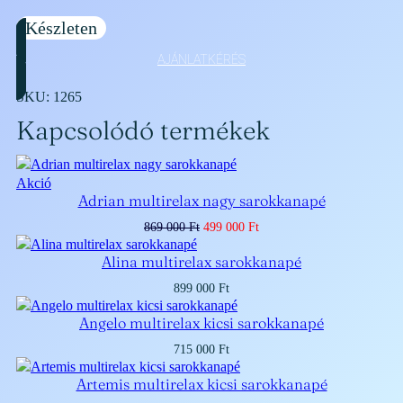
Készleten
AJÁNLATKÉRÉS
SKU:
1265
Kapcsolódó termékek
Akciós
Akció
Adrian multirelax nagy sarokkanapé
termék
Original
Current
869 000
Ft
499 000
Ft
price
price
was:
is:
Alina multirelax sarokkanapé
869
499
000 Ft.
000 Ft.
899 000
Ft
Angelo multirelax kicsi sarokkanapé
715 000
Ft
Artemis multirelax kicsi sarokkanapé