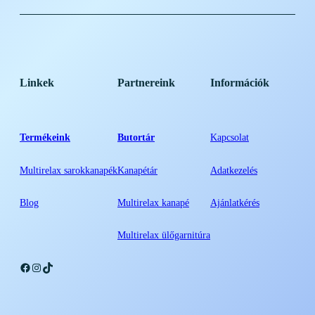
Linkek
Partnereink
Információk
Termékeink
Butortár
Kapcsolat
Multirelax sarokkanapék
Kanapétár
Adatkezelés
Blog
Multirelax kanapé
Ajánlatkérés
Multirelax ülőgarnitúra
Facebook
Instagram
TikTok