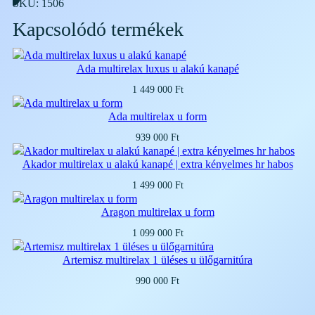
SKU:
1506
Kapcsolódó termékek
Ada multirelax luxus u alakú kanapé
1 449 000
Ft
Ada multirelax u form
939 000
Ft
Akador multirelax u alakú kanapé | extra kényelmes hr habos
1 499 000
Ft
Aragon multirelax u form
1 099 000
Ft
Artemisz multirelax 1 üléses u ülőgarnitúra
990 000
Ft