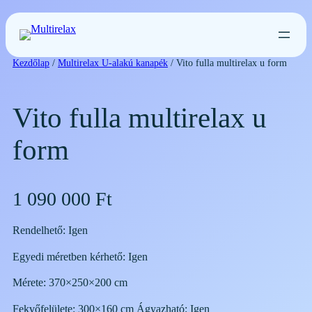
Ugrás
a
tartalomhoz
Kezdőlap
/
Multirelax U-alakú kanapék
/ Vito fulla multirelax u form
Vito fulla multirelax u
form
1 090 000
Ft
Rendelhető: Igen
Egyedi méretben kérhető: Igen
Mérete: 370×250×200 cm
Fekvőfelülete: 300×160 cm Ágyazható: Igen