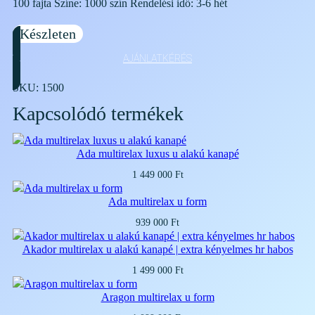
100 fajta Színe: 1000 szín Rendelési idő: 3-6 hét
Készleten
AJÁNLATKÉRÉS
SKU:
1500
Kapcsolódó termékek
Ada multirelax luxus u alakú kanapé
1 449 000
Ft
Ada multirelax u form
939 000
Ft
Akador multirelax u alakú kanapé | extra kényelmes hr habos
1 499 000
Ft
Aragon multirelax u form