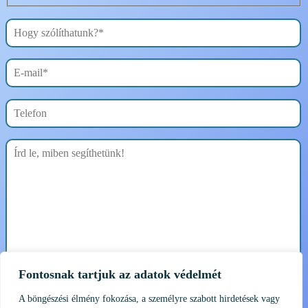
Fontosnak tartjuk az adatok védelmét
A böngészési élmény fokozása, a személyre szabott hirdetések vagy
Elolvastam és elfogadom az
Adatkezelési tájékoztatót.