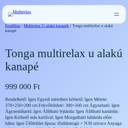
Ugrás
a
tartalomhoz
Kezdőlap
/
Multirelax U-alakú kanapék
/ Tonga multirelax u alakú
kanapé
Tonga multirelax u alakú
kanapé
999 000
Ft
Rendelhető: Igen Egyedi méretben kérhető: Igen Mérete:
370×250×200 cm Fekvőfelülete: 300×160 cm Ágyazható: Igen
Ágyneműtartó: Igen Állítható fejtámla: Igen Állítható kartámla:
Igen Kérhető más karfával: Igen Mozgatható háttámla előre
hátra: Igen Ülőfelület típusa: Hullámrugó + N30 szivacs Anyaga: