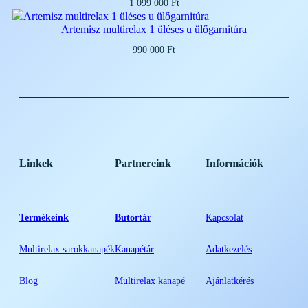
1 099 000
Ft
Artemisz multirelax 1 üléses u ülőgarnitúra
990 000
Ft
Linkek
Partnereink
Információk
Termékeink
Butortár
Kapcsolat
Multirelax sarokkanapék
Kanapétár
Adatkezelés
Blog
Multirelax kanapé
Ajánlatkérés