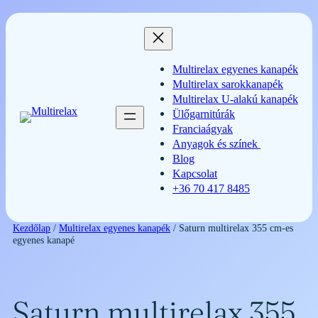
Ugrás
a
tartalomhoz
Multirelax egyenes kanapék
Multirelax sarokkanapék
Multirelax U-alakú kanapék
Ülőgarnitúrák
Franciaágyak
Anyagok és színek
Blog
Kapcsolat
+36 70 417 8485
Kezdőlap
/
Multirelax egyenes kanapék
/ Saturn multirelax 355 cm-es
egyenes kanapé
Saturn multirelax 355