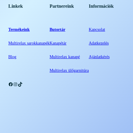
Linkek
Partnereink
Információk
Termékeink
Butortár
Kapcsolat
Multirelax sarokkanapék
Kanapétár
Adatkezelés
Blog
Multirelax kanapé
Ajánlatkérés
Multirelax ülőgarnitúra
Facebook
Instagram
TikTok