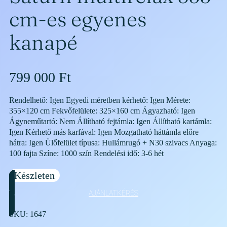
cm-es egyenes
kanapé
799 000
Ft
Rendelhető: Igen Egyedi méretben kérhető: Igen Mérete:
355×120 cm Fekvőfelülete: 325×160 cm Ágyazható: Igen
Ágyneműtartó: Nem Állítható fejtámla: Igen Állítható kartámla:
Igen Kérhető más karfával: Igen Mozgatható háttámla előre
hátra: Igen Ülőfelület típusa: Hullámrugó + N30 szivacs Anyaga:
100 fajta Színe: 1000 szín Rendelési idő: 3-6 hét
Készleten
AJÁNLATKÉRÉS
SKU:
1647