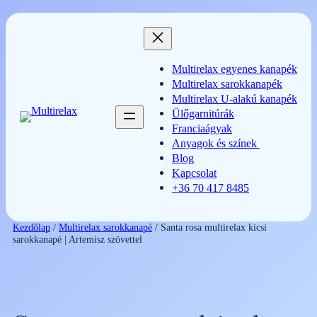
Ugrás
a
tartalomhoz
Multirelax egyenes kanapék
Multirelax sarokkanapék
Multirelax U-alakú kanapék
Ülőgarnitúrák
Franciaágyak
Anyagok és színek
Blog
Kapcsolat
+36 70 417 8485
Kezdőlap
/
Multirelax sarokkanapé
/ Santa rosa multirelax kicsi
sarokkanapé | Artemisz szövettel