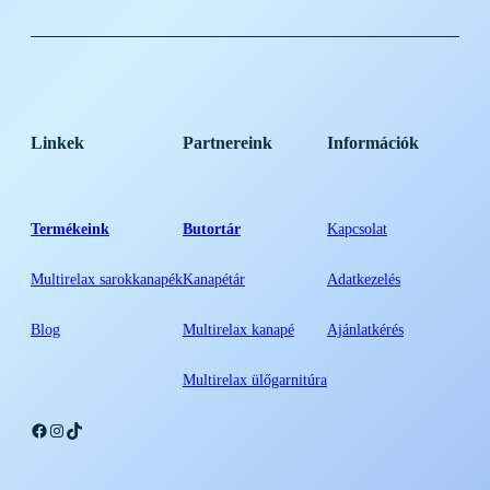
Linkek
Partnereink
Információk
Termékeink
Butortár
Kapcsolat
Multirelax sarokkanapék
Kanapétár
Adatkezelés
Blog
Multirelax kanapé
Ajánlatkérés
Multirelax ülőgarnitúra
Facebook
Instagram
TikTok