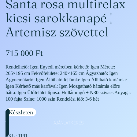
Santa rosa multirelax
kicsi sarokkanapé |
Artemisz szövettel
715 000
Ft
Rendelhető: Igen Egyedi méretben kérhető: Igen Mérete:
265×195 cm Fekvőfelülete: 240×165 cm Ágyazható: Igen
Ágyneműtartó: Igen Állítható fejtámla: Igen Állítható kartámla:
Igen Kérhető más karfával: Igen Mozgatható háttámla előre
hátra: Igen Ülőfelület típusa: Hullámrugó + N30 szivacs Anyaga:
100 fajta Színe: 1000 szín Rendelési idő: 3-6 hét
Készleten
AJÁNLATKÉRÉS
SKU:
1191