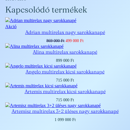
Kapcsolódó termékek
Akciós
Akció
Adrian multirelax nagy sarokkanapé
termék
Original
Current
869 000
Ft
499 000
Ft
price
price
was:
is:
Alina multirelax sarokkanapé
869
499
000 Ft.
000 Ft.
899 000
Ft
Angelo multirelax kicsi sarokkanapé
715 000
Ft
Artemis multirelax kicsi sarokkanapé
715 000
Ft
Artemisz multirelax 3+2 üléses nagy sarokkanapé
1 099 000
Ft