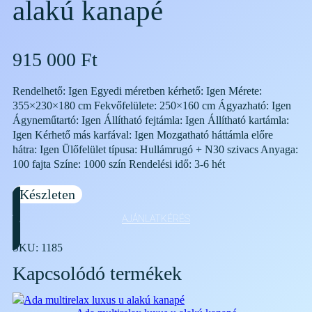
alakú kanapé
915 000
Ft
Rendelhető: Igen Egyedi méretben kérhető: Igen Mérete:
355×230×180 cm Fekvőfelülete: 250×160 cm Ágyazható: Igen
Ágyneműtartó: Igen Állítható fejtámla: Igen Állítható kartámla:
Igen Kérhető más karfával: Igen Mozgatható háttámla előre
hátra: Igen Ülőfelület típusa: Hullámrugó + N30 szivacs Anyaga:
100 fajta Színe: 1000 szín Rendelési idő: 3-6 hét
Készleten
AJÁNLATKÉRÉS
SKU:
1185
Kapcsolódó termékek