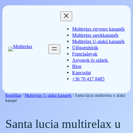
Ugrás
a
tartalomhoz
Multirelax egyenes kanapék
Multirelax sarokkanapék
Multirelax U-alakú kanapék
Ülőgarnitúrák
Franciaágyak
Anyagok és színek
Blog
Kapcsolat
+36 70 417 8485
Kezdőlap
/
Multirelax U-alakú kanapék
/ Santa lucia multirelax u alakú
kanapé
Santa lucia multirelax u