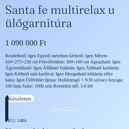
Santa fe multirelax u
ülőgarnitúra
1 090 000
Ft
Rendelhető: Igen Egyedi méretben kérhető: Igen Mérete:
410×275×230 cm Fekvőfelülete: 300×160 cm Ágyazható: Igen
Ágyneműtartó: Igen Állítható fejtámla: Igen Állítható kartámla:
Igen Kérhető más karfával: Igen Mozgatható háttámla előre
hátra: Igen Ülőfelület típusa: Hullámrugó + N30 szivacs Anyaga:
100 fajta Színe: 1000 szín Rendelési idő: 3-6 hét
Készleten
AJÁNLATKÉRÉS
SKU:
1484