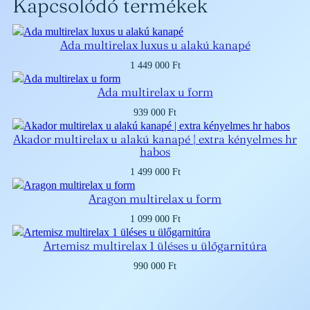
Kapcsolódó termékek
Ada multirelax luxus u alakú kanapé
1 449 000
Ft
Ada multirelax u form
939 000
Ft
Akador multirelax u alakú kanapé | extra kényelmes hr
habos
1 499 000
Ft
Aragon multirelax u form
1 099 000
Ft
Artemisz multirelax 1 üléses u ülőgarnitúra
990 000
Ft