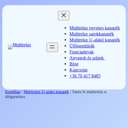
Ugrás
a
tartalomhoz
Multirelax egyenes kanapék
Multirelax sarokkanapék
Multirelax U-alakú kanapék
Ülőgarnitúrák
Franciaágyak
Anyagok és színek
Blog
Kapcsolat
+36 70 417 8485
Kezdőlap
/
Multirelax U-alakú kanapék
/ Santa fe multirelax u
ülőgarnitúra