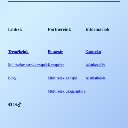
Linkek
Partnereink
Információk
Termékeink
Butortár
Kapcsolat
Multirelax sarokkanapék
Kanapétár
Adatkezelés
Blog
Multirelax kanapé
Ajánlatkérés
Multirelax ülőgarnitúra
Facebook
Instagram
TikTok