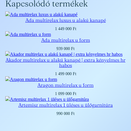
Kapcsolódó termékek
r
i
i
c
Ada multirelax luxus u alakú kanapé
1 449 000
Ft
c
e
Ada multirelax u form
e
i
939 000
Ft
w
s
Akador multirelax u alakú kanapé | extra kényelmes hr
a
:
habos
s
9
1 499 000
Ft
:
3
Aragon multirelax u form
1 099 000
Ft
1
4
Artemisz multirelax 1 üléses u ülőgarnitúra
0
1
990 000
Ft
9
5
9
0