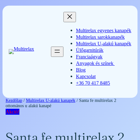
Ugrás
a
tartalomhoz
Multirelax egyenes kanapék
Multirelax sarokkanapék
Multirelax U-alakú kanapék
Ülőgarnitúrák
Franciaágyak
Anyagok és színek
Blog
Kapcsolat
+36 70 417 8485
Kezdőlap
/
Multirelax U-alakú kanapék
/ Santa fe multirelax 2
ottomános u alakú kanapé
Akció!
Santa fe multirelax 2