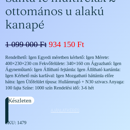
ottomános u alakú
kanapé
O
C
1 099 000
Ft
934 150
Ft
r
u
Rendelhető: Igen Egyedi méretben kérhető: Igen Mérete:
400×230×230 cm Fekvőfelülete: 340×160 cm Ágyazható: Igen
i
r
Ágyneműtartó: Igen Állítható fejtámla: Igen Állítható kartámla:
g
r
Igen Kérhető más karfával: Igen Mozgatható háttámla előre
hátra: Igen Ülőfelület típusa: Hullámrugó + N30 szivacs Anyaga:
i
e
100 fajta Színe: 1000 szín Rendelési idő: 3-6 hét
n
n
Készleten
a
t
AJÁNLATKÉRÉS
l
p
SKU:
1479
p
r