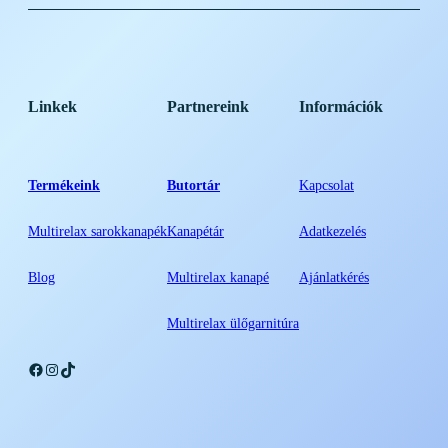
0
0
F
0
t
Linkek
Partnereink
Információk
.
F
Termékeink
Butortár
Kapcsolat
t
Multirelax sarokkanapék
Kanapétár
Adatkezelés
.
Blog
Multirelax kanapé
Ajánlatkérés
Multirelax ülőgarnitúra
Facebook
Instagram
TikTok