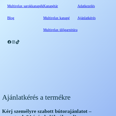
Multirelax sarokkanapék
Kanapétár
Adatkezelés
Blog
Multirelax kanapé
Ajánlatkérés
Multirelax ülőgarnitúra
Facebook
Instagram
TikTok
Ajánlatkérés a termékre
Kérj személyre szabott bútorajánlatot –