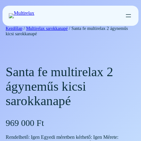
Ugrás
a
tartalomhoz
Kezdőlap
/
Multirelax sarokkanapé
/ Santa fe multirelax 2 ágyneműs
kicsi sarokkanapé
Santa fe multirelax 2
ágyneműs kicsi
sarokkanapé
969 000
Ft
Rendelhető: Igen Egyedi méretben kérhető: Igen Mérete: