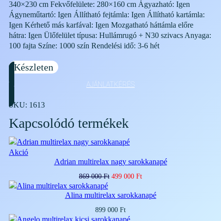
340×230 cm Fekvőfelülete: 280×160 cm Ágyazható: Igen
Ágyneműtartó: Igen Állítható fejtámla: Igen Állítható kartámla:
Igen Kérhető más karfával: Igen Mozgatható háttámla előre
hátra: Igen Ülőfelület típusa: Hullámrugó + N30 szivacs Anyaga:
100 fajta Színe: 1000 szín Rendelési idő: 3-6 hét
Készleten
AJÁNLATKÉRÉS
SKU:
1613
Kapcsolódó termékek
Akciós
Akció
Adrian multirelax nagy sarokkanapé
termék
Original
Current
869 000
Ft
499 000
Ft
price
price
was:
is:
Alina multirelax sarokkanapé
869
499
000 Ft.
000 Ft.
899 000
Ft