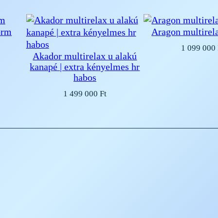
orm
Aragon multirel
1 099 000
Akador multirelax u alakú
kanapé | extra kényelmes hr
habos
1 499 000
Ft