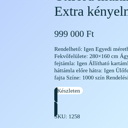
Extra kényel
999 000
Ft
Rendelhető: Igen Egyedi méret
Fekvőfelülete: 280×160 cm Ágy
fejtámla: Igen Állítható kartá
háttámla előre hátra: Igen Ülő
fajta Színe: 1000 szín Rendelési
Készleten
SKU:
1258