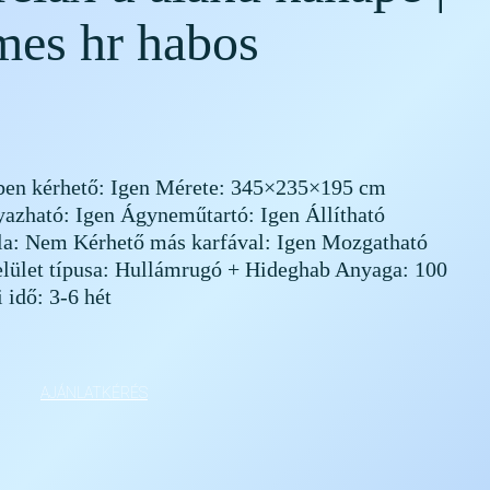
mes hr habos
ben kérhető: Igen Mérete: 345×235×195 cm
azható: Igen Ágyneműtartó: Igen Állítható
mla: Nem Kérhető más karfával: Igen Mozgatható
felület típusa: Hullámrugó + Hideghab Anyaga: 100
 idő: 3-6 hét
AJÁNLATKÉRÉS