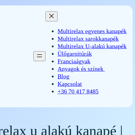
Multirelax egyenes kanapék
Multirelax sarokkanapék
Multirelax U-alakú kanapék
Ülőgarnitúrák
Franciaágyak
Anyagok és színek
Blog
Kapcsolat
+36 70 417 8485
elax u alakú kanapé |