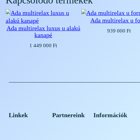
Kapcsolódó termékek
Ada multirelax u f
Ada multirelax luxus u alakú
939 000
Ft
kanapé
1 449 000
Ft
Linkek
Partnereink
Információk