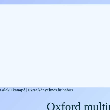
u alakú kanapé | Extra kényelmes hr habos
Oxford multir