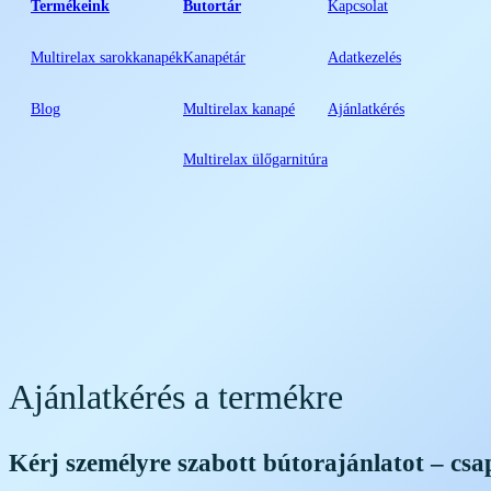
Termékeink
Butortár
Kapcsolat
Multirelax sarokkanapék
Kanapétár
Adatkezelés
Blog
Multirelax kanapé
Ajánlatkérés
Multirelax ülőgarnitúra
Ajánlatkérés a termékre
Kérj személyre szabott bútorajánlatot – csa