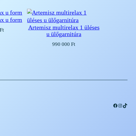
ax u form
Artemisz multirelax 1 üléses
Ft
u ülőgarnitúra
990 000
Ft
Facebook
Instagra
TikTo