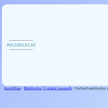
Ugrás
a
tartalomhoz
Kezdőlap
/
Multirelax U-alakú kanapék
/ Oxford multirelax 