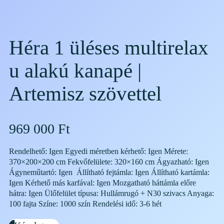
Héra 1 üléses multirelax
u alakú kanapé |
Artemisz szövettel
969 000
Ft
Rendelhető: Igen Egyedi méretben kérhető: Igen Mérete:
370×200×200 cm Fekvőfelülete: 320×160 cm Ágyazható: Igen
Ágyneműtartó: Igen Állítható fejtámla: Igen Állítható kartámla:
Igen Kérhető más karfával: Igen Mozgatható háttámla előre
hátra: Igen Ülőfelület típusa: Hullámrugó + N30 szivacs Anyaga:
100 fajta Színe: 1000 szín Rendelési idő: 3-6 hét