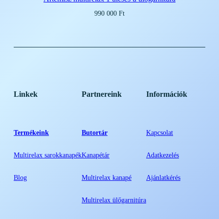
990 000
Ft
Linkek
Partnereink
Információk
Termékeink
Butortár
Kapcsolat
Multirelax sarokkanapék
Kanapétár
Adatkezelés
Blog
Multirelax kanapé
Ajánlatkérés
Multirelax ülőgarnitúra