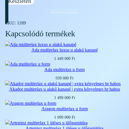
Készleten
AJÁNLATKÉRÉS
SKU:
1189
Kapcsolódó termékek
Ada multirelax luxus u alakú kanapé
1 449 000
Ft
Ada multirelax u form
939 000
Ft
Akador multirelax u alakú kanapé | extra kényelmes hr habos
1 499 000
Ft
Aragon multirelax u form
1 099 000
Ft
Artemisz multirelax 1 üléses u ülőgarnitúra