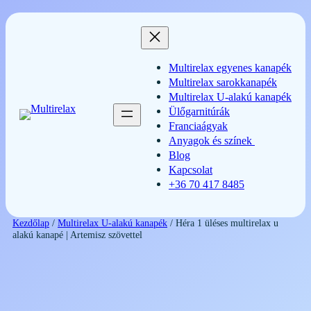
Ugrás
a
tartalomhoz
Multirelax egyenes kanapék
Multirelax sarokkanapék
Multirelax U-alakú kanapék
Ülőgarnitúrák
Franciaágyak
Anyagok és színek
Blog
Kapcsolat
+36 70 417 8485
Kezdőlap
/
Multirelax U-alakú kanapék
/ Héra 1 üléses multirelax u
alakú kanapé | Artemisz szövettel